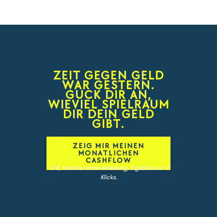
ZEIT GEGEN GELD
WAR GESTERN.
GUCK DIR AN,
WIEVIEL SPIELRAUM
DIR DEIN GELD
GIBT.
ZEIG MIR MEINEN
MONATLICHEN
CASHFLOW
0 €, Rechner ohne Anleitung, Ergebnis mit 2
Klicks.