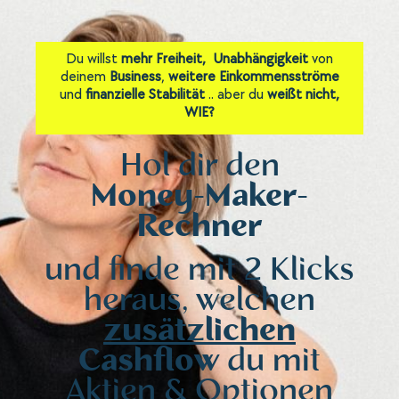
Du willst
mehr Freiheit,
Unabhängigkeit
von
deinem
Business
,
weitere Einkommensströme
und
finanzielle Stabilität
.. aber du
weißt nicht,
WIE?
Hol dir den
Money-Maker-
Rechner
und finde mit 2 Klicks
heraus, welchen
zusätzlichen
Cashflow
du mit
Aktien & Optionen