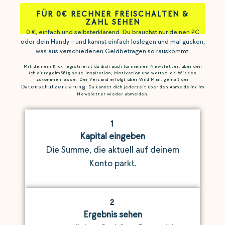
FÜR 0€ RECHNER FREISCHALTEN &
ZAHL SEHEN
0 €, einfach und selbsterklärend. Du brauchst nur deinen PC
oder dein Handy – und kannst einfach loslegen und mal gucken,
was aus verschiedenen Geldbeträgen so rauskommt.
Mit deinem Klick registrierst du dich auch für meinen Newsletter, über den
ich dir regelmäßig neue Inspiration, Motivation und wertvolles Wissen
zukommen lasse. Der Versand erfolgt über Wild Mail, gemäß der
Datenschutzerklärung
. Du kannst dich jederzeit über den Abmeldelink im
Newsletter wieder abmelden.
1
Kapital eingeben
Die Summe, die aktuell auf deinem
Konto parkt.
2
Ergebnis sehen